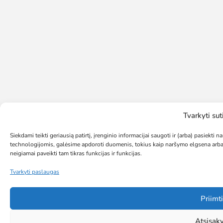
Tvarkyti su
Siekdami teikti geriausią patirtį, įrenginio informacijai saugoti ir (arba) pasiekt
technologijomis, galėsime apdoroti duomenis, tokius kaip naršymo elgsena arba 
neigiamai paveikti tam tikras funkcijas ir funkcijas.
Tvarkyti paslaugas
Priimti
Atsisaky