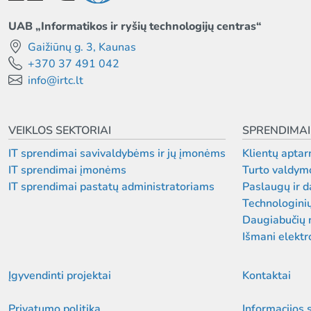
UAB „Informatikos ir ryšių technologijų centras“
Gaižiūnų g. 3, Kaunas
+370 37 491 042
info@irtc.lt
VEIKLOS SEKTORIAI
SPRENDIMAI
IT sprendimai savivaldybėms ir jų įmonėms
Klientų aptar
IT sprendimai įmonėms
Turto valdym
IT sprendimai pastatų administratoriams
Paslaugų ir 
Technologini
Daugiabučių 
Išmani elektr
Įgyvendinti projektai
Kontaktai
Privatumo politika
Informacijos 