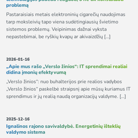
problemą
Pastaraisiais metais elektroninių cigarečių naudojimas
tarp moksleivių tapo viena sudėtingiausių švietimo
sistemos problemų. Veipinimas dažnai vyksta
nepastebimai, be ryškių kvapų ar akivaizdžių […]
2026-01-16
„Apie mus rašo „Verslo žinios“: IT sprendimai realiai
didina įmonių efektyvumą
„Verslo žinios“: nuo buhalterijos prie realios vadybos
„Verslo žinios“ paskelbė straipsnį apie mūsų kuriamus IT
sprendimus ir jų realią naudą organizacijų valdyme. […]
2025-12-16
Ignalinos rajono savivaldybė. Energetinių išteklių
valdymo sistema