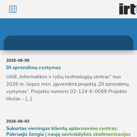
2026-08-05
DI sprendimų vystymas
UAB „Informatikos ir ryšių technologijų centras“ nuo
2026 m. liepos mėn. įgyvendina projektą „DI sprendimų
vystymas“. Projekto numeris 02-124-K-0069 Projekto
tikslas – […]
2026-06-03
Sukurtas vieningas klientų aptarnavimo centras:
Pakruojis žengia į naują savivaldybės skaitmenizacijos