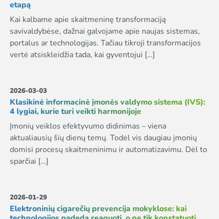
etapą
Kai kalbame apie skaitmeninę transformaciją
savivaldybėse, dažnai galvojame apie naujas sistemas,
portalus ar technologijas. Tačiau tikroji transformacijos
vertė atsiskleidžia tada, kai gyventojui […]
2026-03-03
Klasikinė informacinė įmonės valdymo sistema (IVS):
4 lygiai, kurie turi veikti harmonijoje
Įmonių veiklos efektyvumo didinimas – viena
aktualiausių šių dienų temų. Todėl vis daugiau įmonių
domisi procesų skaitmeninimu ir automatizavimu. Dėl to
sparčiai […]
2026-01-29
Elektroninių cigarečių prevencija mokyklose: kai
technologijos padeda reaguoti, o ne tik konstatuoti