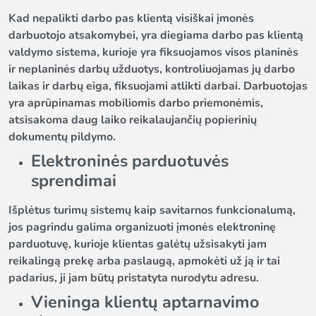
Kad nepalikti darbo pas klientą visiškai įmonės
darbuotojo atsakomybei, yra diegiama darbo pas klientą
valdymo sistema, kurioje yra fiksuojamos visos planinės
ir neplaninės darbų užduotys, kontroliuojamas jų darbo
laikas ir darbų eiga, fiksuojami atlikti darbai. Darbuotojas
yra aprūpinamas mobiliomis darbo priemonėmis,
atsisakoma daug laiko reikalaujančių popierinių
dokumentų pildymo.
Elektroninės parduotuvės
sprendimai
Išplėtus turimų sistemų kaip savitarnos funkcionalumą,
jos pagrindu galima organizuoti įmonės elektroninę
parduotuvę, kurioje klientas galėtų užsisakyti jam
reikalingą prekę arba paslaugą, apmokėti už ją ir tai
padarius, ji jam būtų pristatyta nurodytu adresu.
Vieninga klientų aptarnavimo