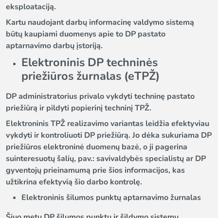
eksploataciją.
Kartu naudojant darbų informacinę valdymo sistemą
būtų kaupiami duomenys apie to DP pastato
aptarnavimo darbų įstoriją.
Elektroninis DP techninės
priežiūros žurnalas (eTPŽ)
DP administratorius privalo vykdyti techninę pastato
priežiūrą ir pildyti popierinį techninį TPŽ.
Elektroninis TPŽ realizavimo variantas leidžia efektyviau
vykdyti ir kontroliuoti DP priežiūrą. Jo dėka sukuriama DP
priežiūros elektroninė duomenų bazė, o ji pagerina
suinteresuotų šalių, pav.: savivaldybės specialistų ar DP
gyventojų prieinamumą prie šios informacijos, kas
užtikrina efektyvią šio darbo kontrolę.
Elektroninis šilumos punktų aptarnavimo žurnalas
Šiuo metu DP šilumos punktų ir šildymo sistemų