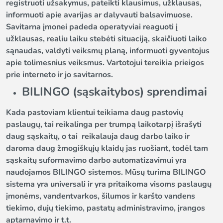
registruoti užsakymus, pateikti klausimus, užklausas,
informuoti apie avarijas ar dalyvauti balsavimuose.
Savitarna įmonei padeda operatyviai reaguoti į
užklausas, realiu laiku stebėti situaciją, skaičiuoti laiko
sąnaudas, valdyti veiksmų planą, informuoti gyventojus
apie tolimesnius veiksmus. Vartotojui tereikia prieigos
prie interneto ir jo savitarnos.
BILINGO (sąskaitybos) sprendimai
Kada pastoviam klientui teikiama daug pastovių
paslaugų, tai reikalinga per trumpą laikotarpį išrašyti
daug sąskaitų, o tai reikalauja daug darbo laiko ir
daroma daug žmogiškųjų klaidų jas ruošiant, todėl tam
sąskaitų suformavimo darbo automatizavimui yra
naudojamos BILINGO sistemos. Mūsų turima BILINGO
sistema yra universali ir yra pritaikoma visoms paslaugų
įmonėms, vandentvarkos, šilumos ir karšto vandens
tiekimo, dujų tiekimo, pastatų administravimo, įrangos
aptarnavimo ir t.t.