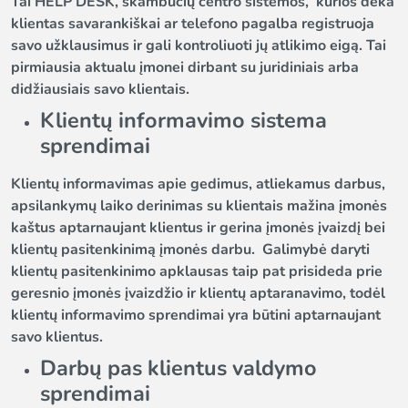
Tai HELP DESK, skambučių centro sistemos, kurios dėka
klientas savarankiškai ar telefono pagalba registruoja
savo užklausimus ir gali kontroliuoti jų atlikimo eigą. Tai
pirmiausia aktualu įmonei dirbant su juridiniais arba
didžiausiais savo klientais.
Klientų informavimo sistema
sprendimai
Klientų informavimas apie gedimus, atliekamus darbus,
apsilankymų laiko derinimas su klientais mažina įmonės
kaštus aptarnaujant klientus ir gerina įmonės įvaizdį bei
klientų pasitenkinimą įmonės darbu. Galimybė daryti
klientų pasitenkinimo apklausas taip pat prisideda prie
geresnio įmonės įvaizdžio ir klientų aptaranavimo, todėl
klientų informavimo sprendimai yra būtini aptarnaujant
savo klientus.
Darbų pas klientus valdymo
sprendimai