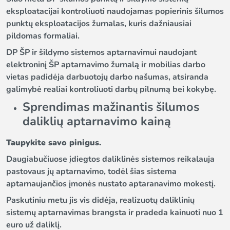
eksploatacijai kontroliuoti naudojamas popierinis šilumos
punktų eksploatacijos žurnalas, kuris dažniausiai
pildomas formaliai.
DP ŠP ir šildymo sistemos aptarnavimui naudojant
elektroninį ŠP aptarnavimo žurnalą ir mobilias darbo
vietas padidėja darbuotojų darbo našumas, atsiranda
galimybė realiai kontroliuoti darbų pilnumą bei kokybę.
Sprendimas mažinantis šilumos
daliklių aptarnavimo kainą
Taupykite savo pinigus.
Daugiabučiuose įdiegtos daliklinės sistemos reikalauja
pastovaus jų aptarnavimo, todėl šias sistema
aptarnaujančios įmonės nustato aptaranavimo mokestį.
Paskutiniu metu jis vis didėja, realizuotų daliklinių
sistemų aptarnavimas brangsta ir pradeda kainuoti nuo 1
euro už daliklį.