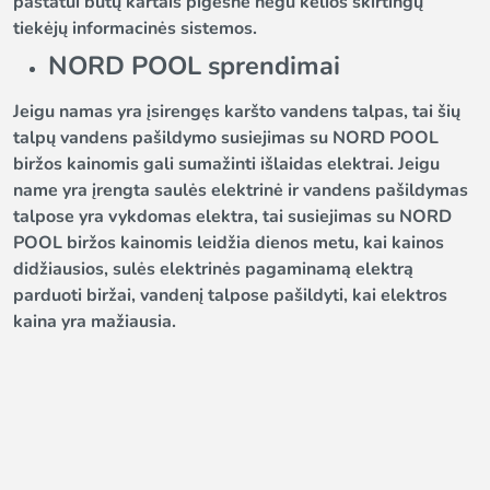
pastatui būtų kartais pigesnė negu kelios skirtingų
tiekėjų informacinės sistemos.
NORD POOL sprendimai
Jeigu namas yra įsirengęs karšto vandens talpas, tai šių
talpų vandens pašildymo susiejimas su NORD POOL
biržos kainomis gali sumažinti išlaidas elektrai. Jeigu
name yra įrengta saulės elektrinė ir vandens pašildymas
talpose yra vykdomas elektra, tai susiejimas su NORD
POOL biržos kainomis leidžia dienos metu, kai kainos
didžiausios, sulės elektrinės pagaminamą elektrą
parduoti biržai, vandenį talpose pašildyti, kai elektros
kaina yra mažiausia.