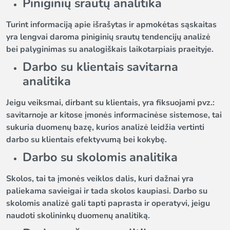
Piniginių srautų analitika
Turint informaciją apie išrašytas ir apmokėtas sąskaitas
yra lengvai daroma piniginių srautų tendencijų analizė
bei palyginimas su analogiškais laikotarpiais praeityje.
Darbo su klientais savitarna
analitika
Jeigu veiksmai, dirbant su klientais, yra fiksuojami pvz.:
savitarnoje ar kitose įmonės informacinėse sistemose, tai
sukuria duomenų bazę, kurios analizė leidžia vertinti
darbo su klientais efektyvumą bei kokybę.
Darbo su skolomis analitika
Skolos, tai ta įmonės veiklos dalis, kuri dažnai yra
paliekama savieigai ir tada skolos kaupiasi. Darbo su
skolomis analizė gali tapti paprasta ir operatyvi, jeigu
naudoti skolininkų duomenų analitiką.