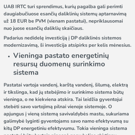
UAB IRTC turi sprendimus, kurių pagalba gali perimti
daugiabučiuose esančių daliklinių sistemų aptarnavimą
už 18 EUR be PVM (vienam pastatui), nepriklausomai
nuo juose esančių daliklių skaičiaus.
Padarius nedidelę investiciją į DP daliklinės sistemos
modernizavimą, ši investicija atsipirks per kelis mėnesius.
Vieninga pastato energetinių
resursų duomenų surinkimo
sistema
Pastatai vartoja vandenį, karštą vandenį, šilumą, elektrą
ir tikslinga, kad jų stebėjimo ir surinkimo sistema būtų
vieninga, o ne kiekviena atskira. Tai leidžia gyventojui
stebėti savo vartojimą pilnai vienoje sistemoje. O
apjungus į vieną sistemą savivaldybės mastu, sukuriama
galimybė lyginti gyventojams savo namo efektyvumą su
kitų DP energetiniu efektyvumu. Tokia vieninga sistema