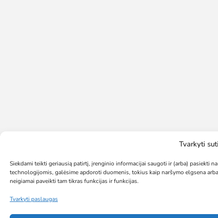
Tvarkyti su
Siekdami teikti geriausią patirtį, įrenginio informacijai saugoti ir (arba) pasiekt
technologijomis, galėsime apdoroti duomenis, tokius kaip naršymo elgsena arba 
neigiamai paveikti tam tikras funkcijas ir funkcijas.
Tvarkyti paslaugas