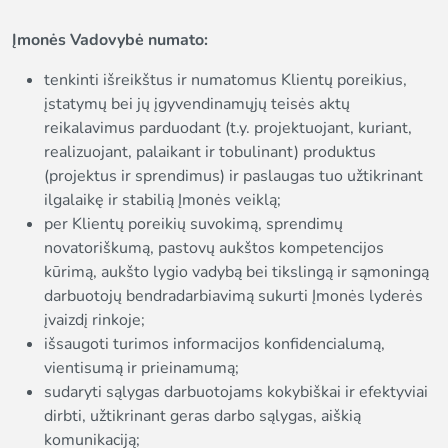
Įmonės Vadovybė numato:
tenkinti išreikštus ir numatomus Klientų poreikius,
įstatymų bei jų įgyvendinamųjų teisės aktų
reikalavimus parduodant (t.y. projektuojant, kuriant,
realizuojant, palaikant ir tobulinant) produktus
(projektus ir sprendimus) ir paslaugas tuo užtikrinant
ilgalaikę ir stabilią Įmonės veiklą;
per Klientų poreikių suvokimą, sprendimų
novatoriškumą, pastovų aukštos kompetencijos
kūrimą, aukšto lygio vadybą bei tikslingą ir sąmoningą
darbuotojų bendradarbiavimą sukurti Įmonės lyderės
įvaizdį rinkoje;
išsaugoti turimos informacijos konfidencialumą,
vientisumą ir prieinamumą;
sudaryti sąlygas darbuotojams kokybiškai ir efektyviai
dirbti, užtikrinant geras darbo sąlygas, aiškią
komunikaciją;