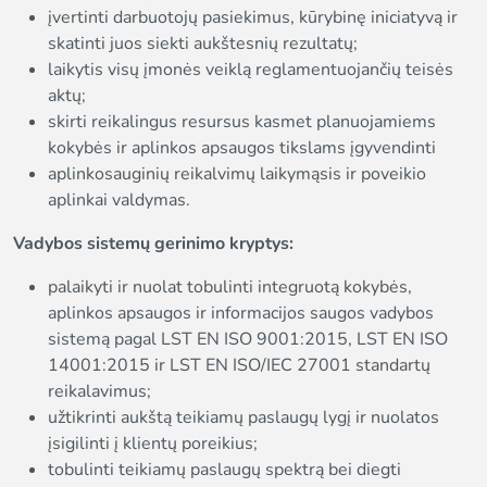
įvertinti darbuotojų pasiekimus, kūrybinę iniciatyvą ir
skatinti juos siekti aukštesnių rezultatų;
laikytis visų įmonės veiklą reglamentuojančių teisės
aktų;
skirti reikalingus resursus kasmet planuojamiems
kokybės ir aplinkos apsaugos tikslams įgyvendinti
aplinkosauginių reikalvimų laikymąsis ir poveikio
aplinkai valdymas.
Vadybos sistemų gerinimo kryptys:
palaikyti ir nuolat tobulinti integruotą kokybės,
aplinkos apsaugos ir informacijos saugos vadybos
sistemą pagal LST EN ISO 9001:2015, LST EN ISO
14001:2015 ir LST EN ISO/IEC 27001 standartų
reikalavimus;
užtikrinti aukštą teikiamų paslaugų lygį ir nuolatos
įsigilinti į klientų poreikius;
tobulinti teikiamų paslaugų spektrą bei diegti