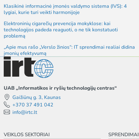
Klasikinė informacinė įmonės valdymo sistema (IVS): 4
lygiai, kurie turi veikti harmonijoje
Elektroninių cigarečių prevencija mokyklose: kai
technologijos padeda reaguoti, o ne tik konstatuoti
problemą
„Apie mus rašo „Verslo žinios“: IT sprendimai realiai didina
įmonių efektyvumą
UAB „Informatikos ir ryšių technologijų centras“
Gaižiūnų g. 3, Kaunas
+370 37 491 042
info@irtc.lt
VEIKLOS SEKTORIAI
SPRENDIMAI