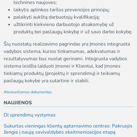
technines naujoves;
laikytis aplinkos taršos prevencijos principų;
palaikyti aukštą darbuotojų kvalifikaciją;
užtikrinti kiekvieno darbuotojo atsakomybę už
produktų bei paslaugų kokybę ir už savo darbo kokybę.
Šių nuostatų realizavimo pagrindas yra Įmonės integruota
vadybos sistema, kurios tinkamumas, adekvatumas ir
rezultatyvumas bus nuolat gerinami. Integruota vadybos
sistema leidžia laiduoti Įmonei ir Klientui, kad Įmonės
tiekiamų produktų (projektų ir sprendimų) ir teikiamų
paslaugų kokybė yra sutartinė ir stabili.
Atsisiunčiamas dokumentas
NAUJIENOS
DI sprendimų vystymas
Sukurtas vieningas klientų aptarnavimo centras: Pakruojis
žengia į naują savivaldybės skaitmenizacijos etapą